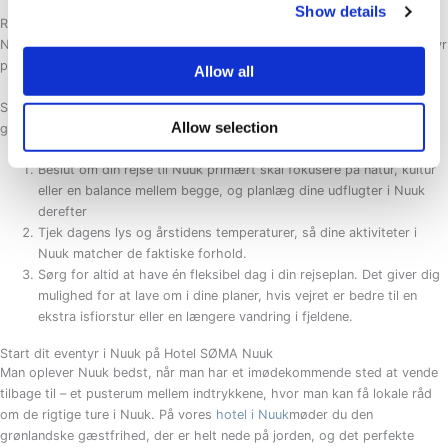
Show details
Rejse til Nuuk: Sådan gør du planlægningen enkel fra Danmark
Når du planlægger din rejse til Nuuk, er det bedst at starte med at få styr
på transport, årstid og hvilke oplevelser du prioriterer højest.
Allow all
Selvom det er fristende at proppe alt ind, opleves Nuuk bedst, når man
Allow selection
giver plads til vejret, det skiftende lys og spontane muligheder:
Beslut om din rejse til Nuuk primært skal fokusere på natur, kultur
eller en balance mellem begge, og planlæg dine udflugter i Nuuk
derefter
Tjek dagens lys og årstidens temperaturer, så dine aktiviteter i
Nuuk matcher de faktiske forhold.
Sørg for altid at have én fleksibel dag i din rejseplan. Det giver dig
mulighed for at lave om i dine planer, hvis vejret er bedre til en
ekstra isfiorstur eller en længere vandring i fjeldene.
Start dit eventyr i Nuuk på Hotel SØMA Nuuk
Man oplever Nuuk bedst, når man har et imødekommende sted at vende
tilbage til – et pusterum mellem indtrykkene, hvor man kan få lokale råd
om de rigtige ture i Nuuk.
På vores
hotel i Nuuk
møder du den
grønlandske gæstfrihed, der er helt nede på jorden, og det perfekte