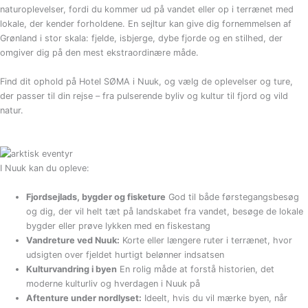
naturoplevelser, fordi du kommer ud på vandet eller op i terrænet med
lokale, der kender forholdene. En sejltur kan give dig fornemmelsen af
Grønland i stor skala: fjelde, isbjerge, dybe fjorde og en stilhed, der
omgiver dig på den mest ekstraordinære måde.
Find dit ophold på Hotel SØMA i Nuuk, og vælg de oplevelser og ture,
der passer til din rejse – fra pulserende byliv og kultur til fjord og vild
natur.
I Nuuk kan du opleve:
Fjordsejlads, bygder og fisketure
God til både førstegangsbesøg
og dig, der vil helt tæt på landskabet fra vandet, besøge de lokale
bygder eller prøve lykken med en fiskestang
Vandreture ved Nuuk:
Korte eller længere ruter i terrænet, hvor
udsigten over fjeldet hurtigt belønner indsatsen
Kulturvandring i byen
En rolig måde at forstå historien, det
moderne kulturliv og hverdagen i Nuuk på
Aftenture under nordlyset:
Ideelt, hvis du vil mærke byen, når