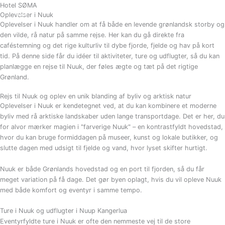
Gå
Hotel SØMA
BESTIL
Oplevelser i Nuuk
til
Oplevelser i Nuuk handler om at få både en levende grønlandsk storby og
indholdet
den vilde, rå natur på samme rejse. Her kan du gå direkte fra
caféstemning og det rige kulturliv til dybe fjorde, fjelde og hav på kort
tid. På denne side får du idéer til aktiviteter, ture og udflugter, så du kan
planlægge en rejse til Nuuk, der føles ægte og tæt på det rigtige
Grønland.
Rejs til Nuuk og oplev en unik blanding af byliv og arktisk natur
Oplevelser i Nuuk er kendetegnet ved, at du kan kombinere et moderne
byliv med rå arktiske landskaber uden lange transportdage. Det er her, du
for alvor mærker magien i "farverige Nuuk" – en kontrastfyldt hovedstad,
hvor du kan bruge formiddagen på museer, kunst og lokale butikker, og
slutte dagen med udsigt til fjelde og vand, hvor lyset skifter hurtigt.
Nuuk er både Grønlands hovedstad og en port til fjorden, så du får
meget variation på få dage. Det gør byen oplagt, hvis du vil opleve Nuuk
med både komfort og eventyr i samme tempo.
Ture i Nuuk og udflugter i Nuup Kangerlua
Eventyrfyldte ture i Nuuk er ofte den nemmeste vej til de store