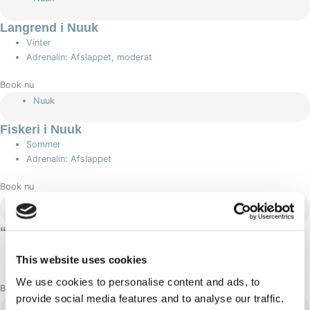
Langrend i Nuuk
Vinter
Adrenalin: Afslappet, moderat
Book nu
Nuuk
Fiskeri i Nuuk
Sommer
Adrenalin: Afslappet
Book nu
Nuuk
“Sea Safari in Nuuk” — Hotel SØMA
Sommer
This website uses cookies
Adrenalin: Moderat
We use cookies to personalise content and ads, to
Book nu
provide social media features and to analyse our traffic.
Nuuk