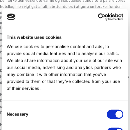
bemærke den velkendte varme og indbydende atmosfære på alle vores
hoteller, men vigtigst af alt, støtter du os i at gøre en forskel for dem,
der har behov.
Bæredygtighed
mere end blot en trend
I de sidste 50 år har Hotel SØMA prioriteret bæredygtighed som en af
vores kerneværdier, hvilket afspejler vores mangeårige engagement i
This website uses cookies
ansvarlig forretningsdrift. Vi har altid været dedikerede til at være mere
end blot en del af bæredygtighedstrenden, og kernen i vores
We use cookies to personalise content and ads, to
bæredygtige strategi er en dyb forpligtelse til at opmuntre og inspirere
provide social media features and to analyse our traffic.
vores gæster til at træffe bæredygtige valg.
We also share information about your use of our site with
our social media, advertising and analytics partners who
Det er kendt, at omkring 82% af rejsende ønsker at gøre en positiv
may combine it with other information that you’ve
forskel ved at rejse bæredygtigt, men kun få procent formår at omsætte
provided to them or that they’ve collected from your use
dette ønske til handling.
Læs mere.
of their services.
For os handler ægte bæredygtighed om mere end blot at følge en trend.
Det handler om at tage autentiske handlinger og skabe reel forandring,
som vi har gjort til en integreret del af vores daglige drift og værdier.
Consent
Derfor stiller vi os selv to centrale spørgsmål:
Necessary
Selection
Hvad kan vores rejsende gøre?