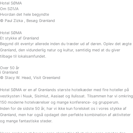
Gå
Hotel SØMA
BESTIL
Om SØMA
til
Hvordan det hele begyndte
indholdet
© Paul Zizka , Besøg Grønland
Hotel SØMA
Et stykke af Grønland
Begynd dit eventyr allerede inden du træder ud af døren. Oplev det ægte
Grønland, den vidunderlig natur og kultur, samtidig med at du giver
tilbage til lokalsamfundet.
Over 50 år
i Grønland
©
Stacy W. Head
, Visit Greenland
Hotel SØMA er en af Grønlands største hotelkæder med fire hoteller på
vestkysten i Nuuk, Sisimiut, Aasiaat og Ilulissat. Tilsammen har vi omkring
150 moderne hotelværelser og mange konference- og grupperum.
Inden for de sidste 50 år, har vi ikke kun forelsket os i vores stykke af
Grønland, men har også opdaget den perfekte kombination af aktiviteter
og mange fantastiske steder.