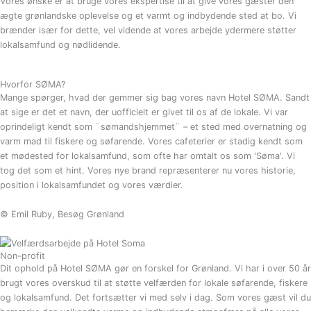
Vores ønske er at bruge vores ekspertise til at give vores gæster den
ægte grønlandske oplevelse og et varmt og indbydende sted at bo. Vi
brænder især for dette, vel vidende at vores arbejde ydermere støtter
lokalsamfund og nødlidende.
Hvorfor SØMA?
Mange spørger, hvad der gemmer sig bag vores navn Hotel SØMA. Sandt
at sige er det et navn, der uofficielt er givet til os af de lokale. Vi var
oprindeligt kendt som ¨sømandshjemmet¨ – et sted med overnatning og
varm mad til fiskere og søfarende. Vores cafeterier er stadig kendt som
et mødested for lokalsamfund, som ofte har omtalt os som 'Søma'. Vi
tog det som et hint. Vores nye brand repræsenterer nu vores historie,
position i lokalsamfundet og vores værdier.
© Emil Ruby, Besøg Grønland
Non-profit
Dit ophold på Hotel SØMA gør en forskel for Grønland. Vi har i over 50 år
brugt vores overskud til at støtte velfærden for lokale søfarende, fiskere
og lokalsamfund. Det fortsætter vi med selv i dag. Som vores gæst vil du