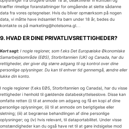
oplysninger fra brugere under 18 år, deaktiverer vi kontoen og
træffer rimelige foranstaltninger for omgående at slette sådanne
data fra vores optegnelser. Hvis du bliver opmærksom på nogen
data, vi måtte have indsamlet fra børn under 18 år, bedes du
kontakte os på
marketing@hotelsoma.gl
.
...
9. HVAD ER DINE PRIVATLIVSRETTIGHEDER?
Kort sagt:
I nogle regioner, som f.eks
Det Europæiske Økonomiske
Samarbejdsområde (EØS), Storbritannien (UK) og Canada
, har du
rettigheder, der giver dig større adgang til og kontrol over dine
personlige oplysninger.
Du kan til enhver tid gennemgå, ændre eller
lukke din konto.
I nogle regioner (f.eks
EØS, Storbritannien og Canada
), har du visse
rettigheder i henhold til gældende databeskyttelseslove. Disse kan
omfatte retten (i) til at anmode om adgang og få en kopi af dine
personlige oplysninger, (ii) til at anmode om berigtigelse eller
sletning; (iii) at begrænse behandlingen af dine personlige
oplysninger; og (iv) hvis relevant, til dataportabilitet. Under visse
omstændigheder kan du også have ret til at gøre indsigelse mod