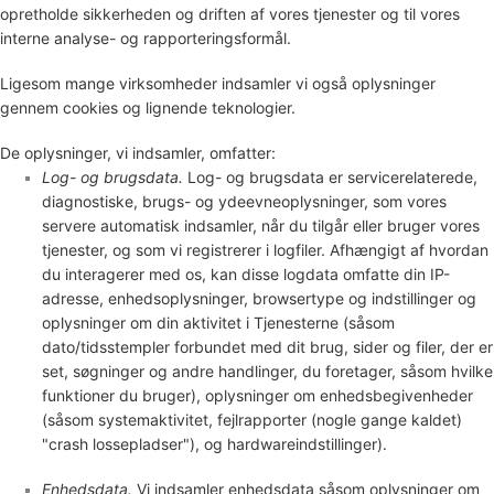
opretholde sikkerheden og driften af vores tjenester og til vores
interne analyse- og rapporteringsformål.
Ligesom mange virksomheder indsamler vi også oplysninger
gennem cookies og lignende teknologier.
De oplysninger, vi indsamler, omfatter:
Log- og brugsdata.
Log- og brugsdata er servicerelaterede,
diagnostiske, brugs- og ydeevneoplysninger, som vores
servere automatisk indsamler, når du tilgår eller bruger vores
tjenester, og som vi registrerer i logfiler. Afhængigt af hvordan
du interagerer med os, kan disse logdata omfatte din IP-
adresse, enhedsoplysninger, browsertype og indstillinger og
oplysninger om din aktivitet i Tjenesterne
(såsom
dato/tidsstempler forbundet med dit brug, sider og filer, der er
set, søgninger og andre handlinger, du foretager, såsom hvilke
funktioner du bruger), oplysninger om enhedsbegivenheder
(såsom systemaktivitet, fejlrapporter (nogle gange kaldet)
"crash lossepladser"
), og hardwareindstillinger).
Enhedsdata.
Vi indsamler enhedsdata såsom oplysninger om