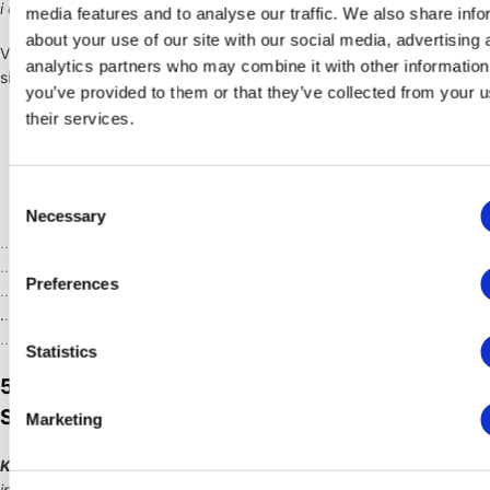
i dette afsnit og/eller med det følgende
tredje partier.
media features and to analyse our traffic. We also share info
about your use of our site with our social media, advertising 
Vi
skal muligvis dele dine personlige oplysninger i følgende
analytics partners who may combine it with other information
situationer:
you’ve provided to them or that they’ve collected from your u
Virksomhedsoverdragelser.
Vi kan dele eller overføre dine
their services.
oplysninger i forbindelse med eller under forhandlinger om
enhver fusion, salg af virksomhedsaktiver, finansiering eller
overtagelse af hele eller en del af vores virksomhed til en
Consent
anden virksomhed.
Necessary
Selection
..
..
Preferences
..
.
..
..
Statistics
5. BRUGER VI COOKIES OG ANDRE
SPORINGSTEKNOLOGIER?
Marketing
Kort sagt:
Vi kan bruge cookies og andre sporingsteknologier til at
indsamle og gemme dine oplysninger.