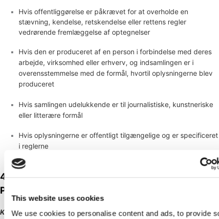
Hvis offentliggørelse er påkrævet for at overholde en
stævning, kendelse, retskendelse eller rettens regler
vedrørende fremlæggelse af optegnelser
Hvis den er produceret af en person i forbindelse med deres
arbejde, virksomhed eller erhverv, og indsamlingen er i
overensstemmelse med de formål, hvortil oplysningerne blev
produceret
Hvis samlingen udelukkende er til journalistiske, kunstneriske
eller litterære formål
Hvis oplysningerne er offentligt tilgængelige og er specificeret
i reglerne
4. HVORNÅR OG MED HVEM DELER VI DINE
PERSONLIGE OPLYSNINGER?
This website uses cookies
Kort sagt:
Vi kan dele oplysninger i specifikke situationer beskrevet
We use cookies to personalise content and ads, to provide s