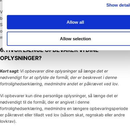
Show detai
Vi kan bruge cookies og lignende sporingsteknologier (såsom web
beacons og pixels) til at få adgang til eller gemme oplysninger.
Allow all
Specifikke oplysninger om, hvordan vi bruger sådanne teknologier,
og hvordan du kan afvise visse cookies, er angivet i vores Cookie-
meddelelse
.
..
Allow selection
6. HVOR LÆNGE OPBEVARER VI DINE
OPLYSNINGER?
Kort sagt:
Vi opbevarer dine oplysninger så længe det er
nødvendigt for at
opfylde
de formål, der er beskrevet i denne
fortrolighedserklæring, medmindre andet er påkrævet ved lov.
Vi opbevarer kun dine personlige oplysninger, så længe det er
nødvendigt til de formål, der er angivet i denne
fortrolighedserklæring, medmindre en længere opbevaringsperiode
er påkrævet eller tilladt ved lov (såsom skat, regnskab eller andre
lovkrav).