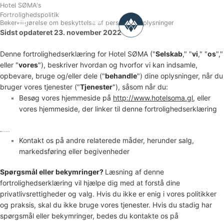
Gå
Hotel SØMA's
Fortrolighedspolitik
til
Bekendtgørelse om beskyttelse af personlige oplysninger
BESTIL
indholdet
Sidst opdateret
23. november 2022
Denne fortrolighedserklæring for
Hotel SØMA
(
"
Selskab
," "
vi
," "
os
","
eller "
vores
"
), beskriver hvordan og hvorfor vi kan indsamle,
opbevare, bruge og/eller dele (
"
behandle
"
) dine oplysninger, når du
bruger vores tjenester (
"
Tjenester
"
), såsom når du:
Besøg vores hjemmeside
på
http://www.hotelsoma.gl
, eller
vores hjemmeside, der linker til denne fortrolighedserklæring
.
....
Kontakt os på andre relaterede måder, herunder salg,
markedsføring eller begivenheder
Spørgsmål eller bekymringer?
Læsning af denne
fortrolighedserklæring vil hjælpe dig med at forstå dine
privatlivsrettigheder og valg. Hvis du ikke er enig i vores politikker
og praksis, skal du ikke bruge vores tjenester. Hvis du stadig har
spørgsmål eller bekymringer, bedes du kontakte os på