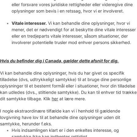
eller forsvare vores juridiske rettigheder eller videregive dine
oplysninger som bevis i en retssag, hvor vi er involveret.
Vitale interesser.
Vi kan behandle dine oplysninger, hvor vi
mener, det er nødvendigt for at beskytte dine vitale interesser
eller en tredjeparts vitale interesser, såsom situationer, der
involverer potentielle trusler mod enhver persons sikkerhed.
Hvis du befinder dig i Canada, gælder dette afsnit for dig.
Vi kan behandle dine oplysninger, hvis du har givet os specifik
tilladelse (dvs
,
udtrykkeligt samtykke) til at bruge dine personlige
oplysninger til et bestemt formål eller i situationer, hvor din tilladelse
kan udledes (dvs.
,
stiltiende samtykke). Du kan til enhver tid trække
dit samtykke tilbage. Klik
her
at lære mere.
I nogle ekstraordinære tilfælde kan vi i henhold til gældende
lovgivning have lov til at behandle dine oplysninger uden dit
samtykke, herunder f.eks.
Hvis indsamlingen klart er i den enkeltes interesse, og
samtykke ikke kan indhentes rettidigt