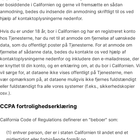
er bosiddende i Californien og gerne vil fremsætte en sådan
anmodning, bedes du indsende din anmodning skriftligt til os ved
hjælp af kontaktoplysningerne nedenfor.
Hvis du er under 18 år, bor i Californien og har en registreret konto
hos Tjenesterne, har du ret til at anmode om fjernelse af uønskede
data, som du offentligt poster på Tjenesterne. For at anmode om
fjernelse af sådanne data, bedes du kontakte os ved hjælp af
kontaktoplysningerne nedenfor og inkludere den e-mailadresse, der
er knyttet til din konto, og en erklæring om, at du bor i Californien. Vi
vil sørge for, at dataene ikke vises offentligt på Tjenesterne, men
vær opmærksom på, at dataene muligvis ikke fjernes fuldstændigt
eller fuldstændigt fra alle vores systemer (f.eks.
,
sikkerhedskopier
osv.).
CCPA fortrolighedserklæring
California Code of Regulations definerer en
"beboer"
som:
(1) enhver person, der er i staten Californien til andet end et
midlertidigt eller forbigående formål og