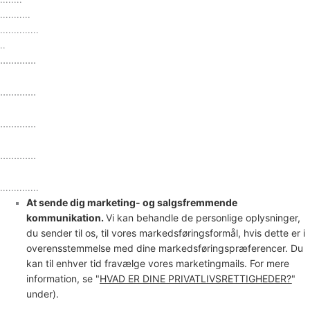
...........
..............
..
.............
.............
.............
.............
..............
At sende dig marketing- og salgsfremmende
kommunikation.
Vi kan behandle de personlige oplysninger,
du sender til os, til vores markedsføringsformål, hvis dette er i
overensstemmelse med dine markedsføringspræferencer. Du
kan til enhver tid fravælge vores marketingmails. For mere
information, se
"
HVAD ER DINE PRIVATLIVSRETTIGHEDER?
"
under).