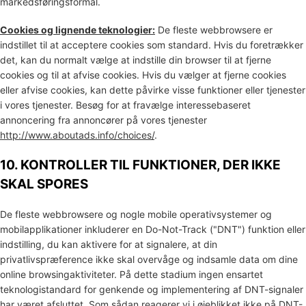
markedsføringsformål.
Cookies og lignende teknologier:
De fleste webbrowsere er
indstillet til at acceptere cookies som standard. Hvis du foretrækker
det, kan du normalt vælge at indstille din browser til at fjerne
cookies og til at afvise cookies. Hvis du vælger at fjerne cookies
eller afvise cookies, kan dette påvirke visse funktioner eller tjenester
i vores tjenester. Besøg for at fravælge interessebaseret
annoncering fra annoncører på vores tjenester
http://www.aboutads.info/choices/
.
10. KONTROLLER TIL FUNKTIONER, DER IKKE
SKAL SPORES
De fleste webbrowsere og nogle mobile operativsystemer og
mobilapplikationer inkluderer en Do-Not-Track (
"DNT"
) funktion eller
indstilling, du kan aktivere for at signalere, at din
privatlivspræference ikke skal overvåge og indsamle data om dine
online browsingaktiviteter. På dette stadium ingen ensartet
teknologistandard for
genkende
og implementering af DNT-signaler
har været
afsluttet
. Som sådan reagerer vi i øjeblikket ikke på DNT-