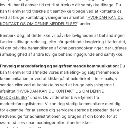
lov,
du har til enhver tid ret til at trække dit samtykke tilbage. Du
kan til enhver tid trække dit samtykke tilbage ved at kontakte os
ved at bruge kontaktoplysningerne i afsnittet
"
HVORDAN KAN DU
KONTAKT OS OM DENNE MEDDELELSE?
"
under
.
Bemærk dog, at dette ikke vil påvirke lovligheden af behandlingen
før dens tilbagetrækning, eller
når gældende lovgivning tillader det,
vil det påvirke behandlingen af dine personoplysninger, der udføres
i afhængighed af andre lovlige behandlingsgrunde end samtykke.
Fravælg markedsføring og salgsfremmende kommunikation:
Du
kan til enhver tid afmelde vores marketing- og salgsfremmende
kommunikation pr
ved at klikke på afmeld-linket i de e-mails, vi
sender,
eller ved at kontakte os ved at bruge oplysningerne i
afsnittet
"
HVORDAN KAN DU KONTAKT OS OM DENNE
MEDDELELSE?
"
under. Du vil derefter blive fjernet fra
markedsføringslisterne. Vi kan dog stadig kommunikere med dig -
for eksempel for at sende dig servicerelaterede beskeder, der er
nødvendige for administrationen og brugen af din konto, for at
svare på serviceanmodninger eller til andre ikke-