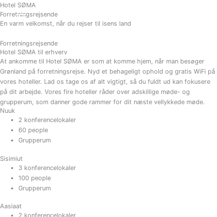
Gå
Hotel SØMA
BESTIL
Forretningsrejsende
til
En varm velkomst, når du rejser til isens land
indholdet
Forretningsrejsende
Hotel SØMA til erhverv
At ankomme til Hotel SØMA er som at komme hjem, når man besøger
Grønland på forretningsrejse. Nyd et behageligt ophold og gratis WiFi på
vores hoteller. Lad os tage os af alt vigtigt, så du fuldt ud kan fokusere
på dit arbejde. Vores fire hoteller råder over adskillige møde- og
grupperum, som danner gode rammer for dit næste vellykkede møde.
Nuuk
2 konferencelokaler
60 people
Grupperum
Sisimiut
3 konferencelokaler
100 people
Grupperum
Aasiaat
2 konferencelokaler