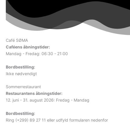
Café SØMA
Caféens åbningstider:
Mandag - Fredag: 06:30 - 21:00
Bordbestilling:
Ikke nødvendigt
Sommerrestaurant
Restaurantens åbningstider:
12. juni - 31. august 2026: Fredag - Mandag
Bordbestilling:
Ring (+299) 89 27 11 eller udfyld formularen nedenfor