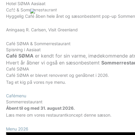
Gå
Hotel SØMA Aasiaat
Dag
Måned
År
Café & Sommerrestaurant
til
Dansk
Hyggelig Café åben hele året og sæsonbestemt pop-up Sommerre
indholdet
Aningaaq R. Carlsen, Visit Greenland
Café SØMA & Sommerrestaurant
Spisning i Aasiaat
Café SØMA
er kendt for sin varme, imødekommende atmos
Hvert år åbner vi også en sæsonbestemt
Sommerresta
Café SØMA
Café SØMA er blevet renoveret og genåbnet i 2026.
Tag et kig på vores nye menu.
Cafémenu
Sommerrestaurant
Åbent til og med 31. august 2026.
Læs mere om vores restaurantkoncept denne sæson.
Menu 2026