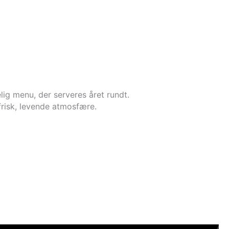
BOOK
ig menu, der serveres året rundt.
frisk, levende atmosfære.