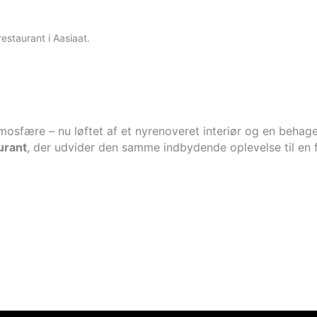
staurant i Aasiaat.
NUUK
SISIMIUT
AASIAAT
ILULISSAT
fære – nu løftet af et nyrenoveret interiør og en behagel
urant
, der udvider den samme indbydende oplevelse til en 