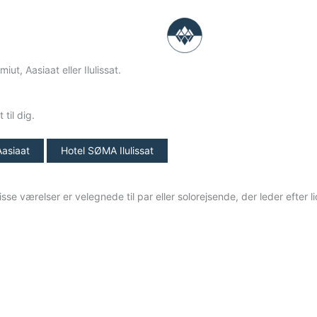
ut, Aasiaat eller Ilulissat.
NUUK
SISIMIUT
AASIAAT
ILULISSAT
til dig.
asiaat
Hotel SØMA Ilulissat
se værelser er velegnede til par eller solorejsende, der leder efter l