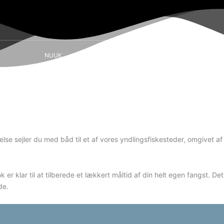
NUUK
SISIMIUT
AASIAAT
ILULISSAT
se sejler du med båd til et af vores yndlingsfiskesteder, omgivet af 
 kok er klar til at tilberede et lækkert måltid af din helt egen fangst
de.