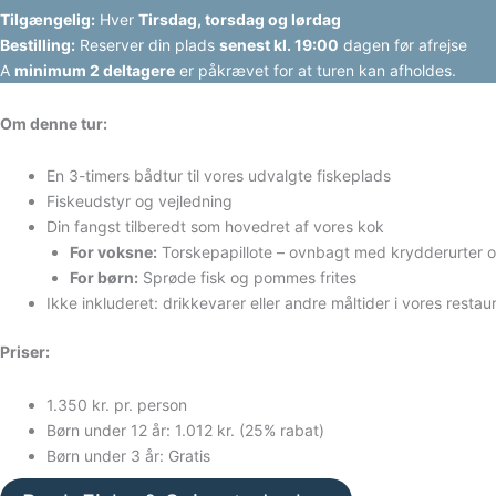
Tilgængelig:
Hver
Tirsdag, torsdag og lørdag
Bestilling:
Reserver din plads
senest kl. 19:00
dagen før afrejse
A
minimum 2 deltagere
er påkrævet for at turen kan afholdes.
Om denne tur:
En 3-timers bådtur til vores udvalgte fiskeplads
Fiskeudstyr og vejledning
Din fangst tilberedt som hovedret af vores kok
For voksne:
Torskepapillote – ovnbagt med krydderurter 
For børn:
Sprøde fisk og pommes frites
Ikke inkluderet: drikkevarer eller andre måltider i vores restau
Priser:
1.350 kr. pr. person
Børn under 12 år: 1.012 kr. (25% rabat)
Børn under 3 år: Gratis