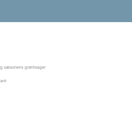
og sæsonens grøntsager
rant