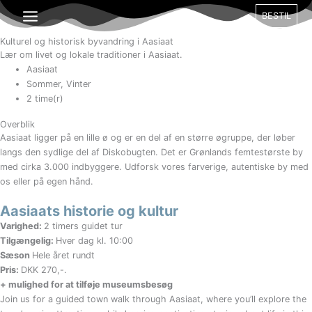
Gå
BESTIL
til
indholdet
Kulturel og historisk byvandring i Aasiaat
Lær om livet og lokale traditioner i Aasiaat.
Aasiaat
Sommer, Vinter
2 time(r)
Overblik
Aasiaat ligger på en lille ø og er en del af en større øgruppe, der løber
langs den sydlige del af Diskobugten. Det er Grønlands femtestørste by
med cirka 3.000 indbyggere. Udforsk vores farverige, autentiske by med
os eller på egen hånd.
Aasiaats historie og kultur
Varighed:
2 timers guidet tur
Tilgængelig:
Hver dag kl. 10:00
Sæson
Hele året rundt
Pris:
DKK 270,-.
+ mulighed for at tilføje museumsbesøg
Join us for a guided town walk through Aasiaat, where you’ll explore the