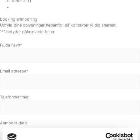
Alder 2-11
Booking anmodning
Udfyld dine oplysninger nedenfor, så kontakter vi dig snarest.
"
*
" betyder påkrævede felter
Måned
Dag
År
Fulde navn
*
Email adresse
*
Telefonnummer
Anmodet dato