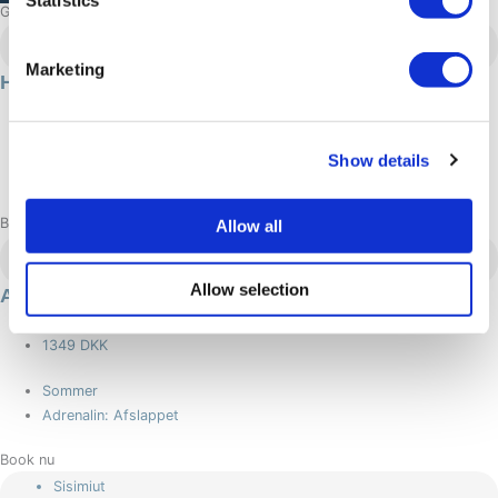
Statistics
Gennemse flere eventyr
Sisimiut
Marketing
Hundeslædekørsel i Sisimiut
1087 DKK
Vinter
Show details
Adrenalin: Moderat
Book nu
Allow all
Sisimiut
Allow selection
ACT-inddrivelsesaftale
48 timer/s
1349 DKK
Sommer
Adrenalin: Afslappet
Book nu
Sisimiut