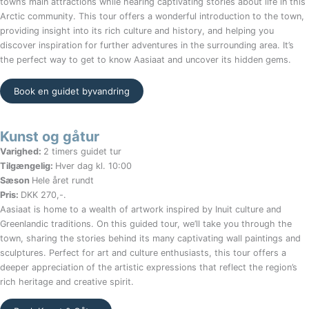
town’s main attractions while hearing captivating stories about life in this
Arctic community. This tour offers a wonderful introduction to the town,
providing insight into its rich culture and history, and helping you
discover inspiration for further adventures in the surrounding area. It’s
the perfect way to get to know Aasiaat and uncover its hidden gems.
Book en guidet byvandring
Kunst og gåtur
Varighed:
2 timers guidet tur
Tilgængelig:
Hver dag kl. 10:00
Sæson
Hele året rundt
Pris:
DKK 270,-.
Aasiaat is home to a wealth of artwork inspired by Inuit culture and
Greenlandic traditions. On this guided tour, we’ll take you through the
town, sharing the stories behind its many captivating wall paintings and
sculptures. Perfect for art and culture enthusiasts, this tour offers a
deeper appreciation of the artistic expressions that reflect the region’s
rich heritage and creative spirit.