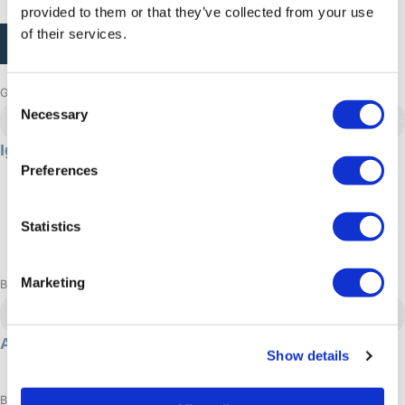
CAPTCHA
provided to them or that they’ve collected from your use
of their services.
Gennemse flere eventyr
Consent
Necessary
Sisimiut
,
Vinter
Selection
Iglo-ophold
Preferences
24 timer/s
3000 DKK
Statistics
Vinter
Adrenalin: Moderat
Marketing
Book nu
Aasiaat
Aasiaat sommerferie
Show details
Sommer
Book nu