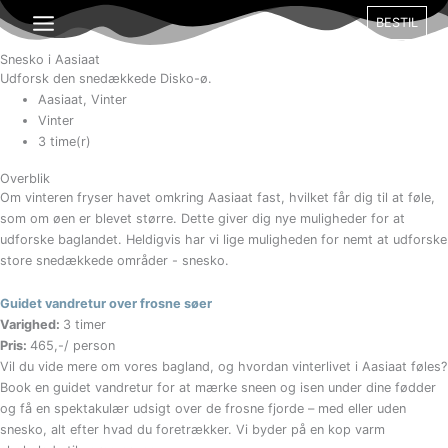
Gå
Måned
Dag
År
BESTIL
til
indholdet
Snesko i Aasiaat
Udforsk den snedækkede Disko-ø.
Aasiaat
,
Vinter
Vinter
3 time(r)
Overblik
Om vinteren fryser havet omkring Aasiaat fast, hvilket får dig til at føle,
som om øen er blevet større. Dette giver dig nye muligheder for at
udforske baglandet. Heldigvis har vi lige muligheden for nemt at udforske
store snedækkede områder - snesko.
Guidet vandretur over frosne søer
Varighed:
3 timer
Pris:
465,-/ person
Vil du vide mere om vores bagland, og hvordan vinterlivet i Aasiaat føles?
Book en guidet vandretur for at mærke sneen og isen under dine fødder
og få en spektakulær udsigt over de frosne fjorde – med eller uden
snesko, alt efter hvad du foretrækker. Vi byder på en kop varm