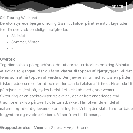
Gå
Måned
Dag
År
BESTIL
til
indholdet
Ski Touring Weekend
De uforstyrrede bjerge omkring Sisimiut kalder på et eventyr. Lige uden
for din dør væk uendelige muligheder.
Sisimiut
Sommer, Vinter
-
Overblik
Tag dine skisko på og udforsk det uberørte territorium omkring Sisimiut
et skridt ad gangen. Når du først klatrer til toppen af bjergryggen, vil det
føles som at nå toppen af verden. Den jævne skitur ned ad pisten på den
friske puddersne er for at opleve den sande følelse af frihed. Hvert skridt
på rejsen er tjent på, nydes bedst i et selskab med gode venner.
Skitouring er en spektakulær oplevelse, der er helt anderledes end
traditionel skiløb på overfyldte turistbakker. Her bliver du en del af
naturen og føler dig levende som aldrig før. Vi tilbyder skiturture for både
begyndere og øvede skiløbere. Vi ser frem til dit besøg.
Gruppestørrelse
: Minimum 2 pers – Højst 6 pers