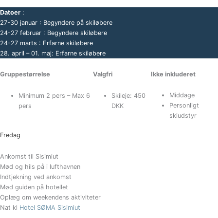
Datoer
:
27-30 januar : Begyndere på skiløbere
24-27 februar : Begyndere skiløbere
24-27 marts : Erfarne skiløbere
28. april – 01. maj: Erfarne skiløbere
Ikke inkluderet
Gruppestørrelse
Valgfri
Middage
Minimum 2 pers – Max 6
Skileje: 450
Personligt
pers
DKK
skiudstyr
Fredag
Ankomst til Sisimiut
Mød og hils på i lufthavnen
Indtjekning ved ankomst
Mød guiden på hotellet
Oplæg om weekendens aktiviteter
Nat kl
Hotel SØMA Sisimiut