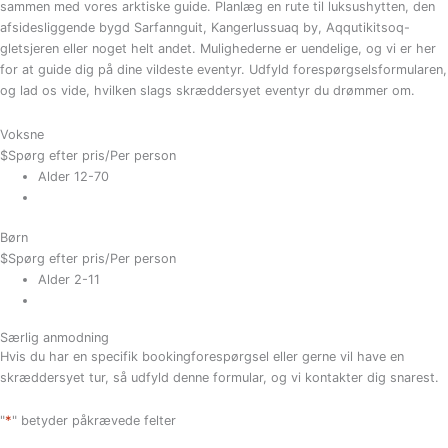
sammen med vores arktiske guide. Planlæg en rute til luksushytten, den
afsidesliggende bygd Sarfannguit, Kangerlussuaq by, Aqqutikitsoq-
gletsjeren eller noget helt andet. Mulighederne er uendelige, og vi er her
for at guide dig på dine vildeste eventyr. Udfyld forespørgselsformularen,
og lad os vide, hvilken slags skræddersyet eventyr du drømmer om.
Voksne
$
Spørg efter pris
/Per person
Alder 12-70
Børn
$
Spørg efter pris
/Per person
Alder 2-11
Særlig anmodning
Hvis du har en specifik bookingforespørgsel eller gerne vil have en
skræddersyet tur, så udfyld denne formular, og vi kontakter dig snarest.
*
"
" betyder påkrævede felter