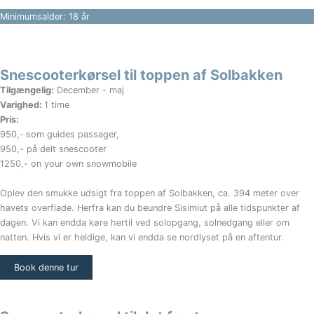
Minimumsalder: 18 år
Snescooterkørsel til toppen af Solbakken
Tilgængelig:
December - maj
Varighed:
1 time
Pris:
950,-
som guides passager,
950,- på delt snescooter
1250,- on your own snowmobile
Oplev den smukke udsigt fra toppen af Solbakken, ca. 394 meter over
havets overflade. Herfra kan du beundre Sisimiut på alle tidspunkter af
dagen. Vi kan endda køre hertil ved solopgang, solnedgang eller om
natten. Hvis vi er heldige, kan vi endda se nordlyset på en aftentur.
Book denne tur