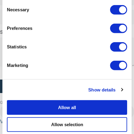
Consent
Necessary
Selection
Voksne
Preferences
Spørgsmål eller kommentarer
Statistics
Marketing
CAPTCHA
Show details
Gennemse flere eventyr
Allow all
Nuuk
Vandring i Nuuk
Allow selection
Sommer