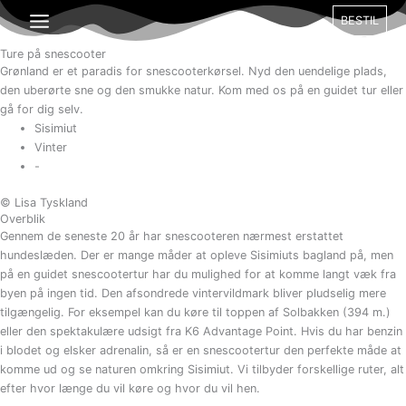
Gå
Måned
Dag
År
BESTIL
til
indholdet
Ture på snescooter
Grønland er et paradis for snescooterkørsel. Nyd den uendelige plads,
den uberørte sne og den smukke natur. Kom med os på en guidet tur eller
gå for dig selv.
Sisimiut
Vinter
-
© Lisa Tyskland
Overblik
Gennem de seneste 20 år har snescooteren nærmest erstattet
hundeslæden. Der er mange måder at opleve Sisimiuts bagland på, men
på en guidet snescootertur har du mulighed for at komme langt væk fra
byen på ingen tid. Den afsondrede vintervildmark bliver pludselig mere
tilgængelig. For eksempel kan du køre til toppen af Solbakken (394 m.)
eller den spektakulære udsigt fra K6 Advantage Point. Hvis du har benzin
i blodet og elsker adrenalin, så er en snescootertur den perfekte måde at
komme ud og se naturen omkring Sisimiut. Vi tilbyder forskellige ruter, alt
efter hvor længe du vil køre og hvor du vil hen.