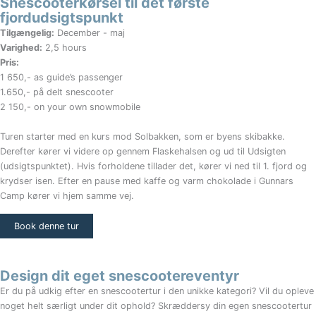
Snescooterkørsel til det første
fjordudsigtspunkt
Tilgængelig:
December - maj
Varighed:
2,5 hours
Pris:
1 650,- as guide’s passenger
1.650,- på delt snescooter
2 150,- on your own snowmobile
Turen starter med en kurs mod Solbakken, som er byens skibakke.
Derefter kører vi videre op gennem Flaskehalsen og ud til Udsigten
(udsigtspunktet). Hvis forholdene tillader det, kører vi ned til 1. fjord og
krydser isen. Efter en pause med kaffe og varm chokolade i Gunnars
Camp kører vi hjem samme vej.
Book denne tur
Design dit eget snescootereventyr
Er du på udkig efter en snescootertur i den unikke kategori? Vil du opleve
noget helt særligt under dit ophold? Skræddersy din egen snescootertur