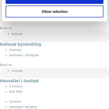
340 KR.
Allow selection
Sommer
Adrenalin: Moderat, høj spænding
Book nu
Ilulissat
Ilulissat byvandring
Sommer
Adrenalin: Afslappet
Book nu
Aasiaat
Havsafari i Aasiaat
2 timer/s
850 DKK
Sommer
Adrenalin: Moderat