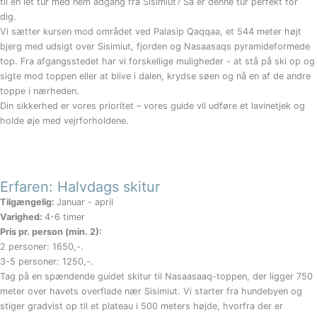
til en let tur med nem adgang fra Sisimiut? Så er denne tur perfekt for
dig.
Vi sætter kursen mod området ved Palasip Qaqqaa, et 544 meter højt
bjerg med udsigt over Sisimiut, fjorden og Nasaasaqs pyramideformede
top. Fra afgangsstedet har vi forskellige muligheder - at stå på ski op og
sigte mod toppen eller at blive i dalen, krydse søen og nå en af de andre
toppe i nærheden.
Din sikkerhed er vores prioritet – vores guide vil udføre et lavinetjek og
holde øje med vejrforholdene.
Erfaren: Halvdags skitur
Tilgængelig:
Januar - april
Varighed:
4-6 timer
Pris pr. person (min. 2):
2 personer: 1650,-.
3-5 personer: 1250,-.
Tag på en spændende guidet skitur til Nasaasaaq-toppen, der ligger 750
meter over havets overflade nær Sisimiut. Vi starter fra hundebyen og
stiger gradvist op til et plateau i 500 meters højde, hvorfra der er