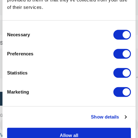
Voksne
of their services.
Voksne
Consent
Necessary
Selection
Spørgsmål eller kommentarer
Preferences
Statistics
CAPTCHA
Marketing
Gennemse flere eventyr
Show details
Sisimiut
Vandring i Sisimiut
Allow all