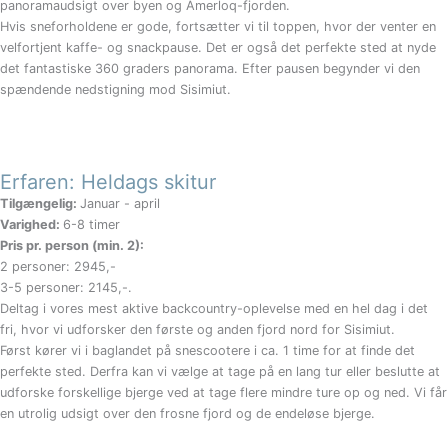
panoramaudsigt over byen og Amerloq-fjorden.
Hvis sneforholdene er gode, fortsætter vi til toppen, hvor der venter en
velfortjent kaffe- og snackpause. Det er også det perfekte sted at nyde
det fantastiske 360 graders panorama. Efter pausen begynder vi den
spændende nedstigning mod Sisimiut.
Erfaren: Heldags skitur
Tilgængelig:
Januar - april
Varighed:
6-8 timer
Pris pr. person (min. 2):
2 personer: 2945,-
3-5 personer: 2145,-.
Deltag i vores mest aktive backcountry-oplevelse med en hel dag i det
fri, hvor vi udforsker den første og anden fjord nord for Sisimiut.
Først kører vi i baglandet på snescootere i ca. 1 time for at finde det
perfekte sted. Derfra kan vi vælge at tage på en lang tur eller beslutte at
udforske forskellige bjerge ved at tage flere mindre ture op og ned. Vi får
en utrolig udsigt over den frosne fjord og de endeløse bjerge.