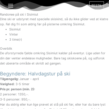
Gå
Måned
Dag
År
BESTIL
til
indholdet
Randonee på ski i Sisimiut
Dine ski er udstyret med specielle skiskind, så du ikke glider ved at klatre
op. Føl dig fri som aldrig før på pisterne omkring Sisimiut.
Sisimiut
Vinter
3 time(r)
Overblik
De uforstyrrede fjelde omkring Sisimiut kalder på eventyr. Lige uden for
din dør venter endeløse muligheder. Bare tag skiskoene på, og udforsk
det uberørte område et skridt ad gangen.
Begyndere: Halvdagstur på ski
Tilgængelig:
Januar - april
Varighed:
3-5 timer
Pris pr. person (min. 2):
2 personer: 1350,-.
3-5 personer: 950,-.
Har du aldrig eller kun lige prøvet at stå på ski før, eller har du bare lyst