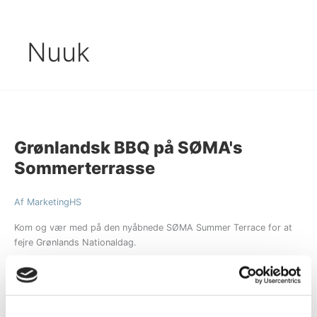
Gå
BESTIL
til
indholdet
Nuuk
Grønlandsk
BBQ
Grønlandsk BBQ på SØMA's
på
SØMA's
Sommerterrasse
Sommerterrasse
Af
MarketingHS
Kom og vær med på den nyåbnede SØMA Summer Terrace for at
fejre Grønlands Nationaldag.
Læs mere "