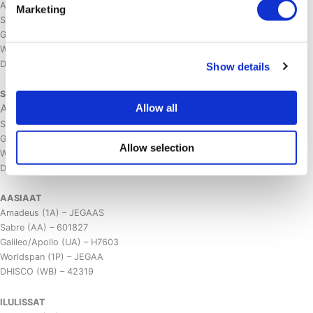
Amadeus (1A) – GOHNUU
Marketing
Sabre (AA) – 602834
Galileo/Apollo (UA) – H7602
Worldspan (1P) – GOHNU
DHISCO (WB) – 42315
Show details
SISIMIUT
Amadeus (1A) – JHSSOM
Allow all
Sabre (AA) – 603079
Galileo/Apollo (UA) – H7748
Allow selection
Worldspan (1P) – JHSHS
DHISCO (WB) – 42320
AASIAAT
Amadeus (1A) – JEGAAS
Sabre (AA) – 601827
Galileo/Apollo (UA) – H7603
Worldspan (1P) – JEGAA
DHISCO (WB) – 42319
ILULISSAT