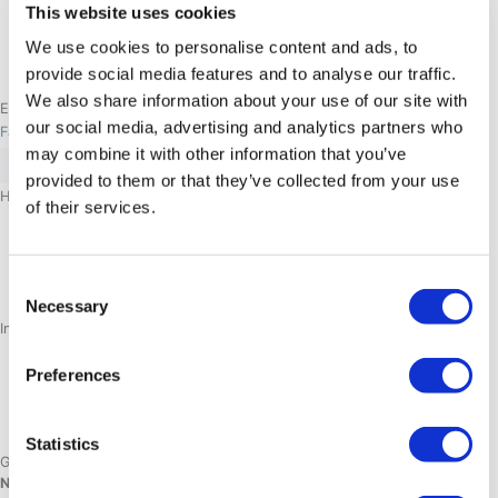
This website uses cookies
We use cookies to personalise content and ads, to
provide social media features and to analyse our traffic.
We also share information about your use of our site with
Et stykke af Grønland
our social media, advertising and analytics partners who
Facebook-f
Instagram
Linkedin
may combine it with other information that you’ve
provided to them or that they’ve collected from your use
Hoteller
of their services.
NUUK
SISIMIUT
AASIAAT
Consent
ILULISSAT
Necessary
Selection
Information
OM
KARRIERE
Preferences
KONTAKT
AFBESTILLINGSPOLITIK
Statistics
GDS Ejendomskoder
NUUK