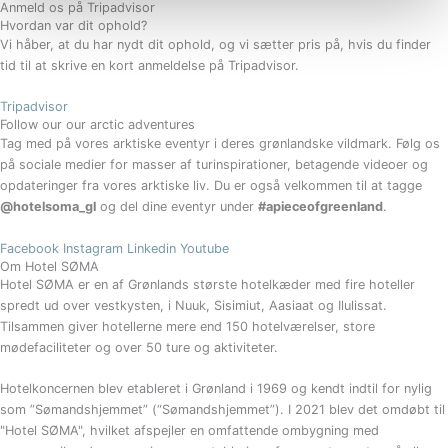
Anmeld os på Tripadvisor
Hvordan var dit ophold?
Vi håber, at du har nydt dit ophold, og vi sætter pris på, hvis du finder
tid til at skrive en kort anmeldelse på Tripadvisor.
Tripadvisor
Follow our our arctic adventures
Tag med på vores arktiske eventyr i deres grønlandske vildmark. Følg os
på sociale medier for masser af turinspirationer, betagende videoer og
opdateringer fra vores arktiske liv. Du er også velkommen til at tagge
@hotelsoma_gl
og del dine eventyr under
#apieceofgreenland
.
Facebook
Instagram
Linkedin
Youtube
Om Hotel SØMA
Hotel SØMA er en af Grønlands største hotelkæder med fire hoteller
spredt ud over vestkysten, i Nuuk, Sisimiut, Aasiaat og Ilulissat.
Tilsammen giver hotellerne mere end 150 hotelværelser, store
mødefaciliteter og over 50 ture og aktiviteter.
Hotelkoncernen blev etableret i Grønland i 1969 og kendt indtil for nylig
som ”Sømandshjemmet” (“Sømandshjemmet”). I 2021 blev det omdøbt til
"Hotel SØMA", hvilket afspejler en omfattende ombygning med