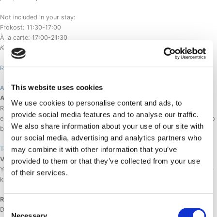
Not included in your stay:
Frokost: 11:30-17:00
À la carte: 17:00-21:30
Køkkenet lukker kl. 21:00
Restaurant SØMA Menu
This website uses cookies
Arktisk Spa
Arktisk Spa
We use cookies to personalise content and ads, to
Relax in our new Arctic Spa that is said to be the best in town, while
provide social media features and to analyse our traffic.
enjoying the wonderful view over Nuuk harbour. Contact the reception to
We also share information about your use of our site with
book our Arctic Spa.
our social media, advertising and analytics partners who
may combine it with other information that you’ve
Tøjvask og rengøring
Vaskeservice
provided to them or that they’ve collected from your use
You will find the laundry bag in your room. Our laundry service costs 130
of their services.
kr. for a bag and you can simply give it to one of our receptionists.
Rengøring
Consent
Dit værelse bliver frisket op hver dag. Læg venligst de håndklæder, du
Necessary