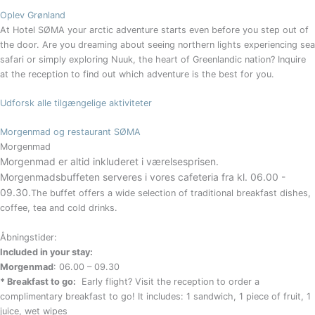
Oplev Grønland
At Hotel SØMA your arctic adventure starts even before you step out of
the door. Are you dreaming about seeing northern lights experiencing sea
safari or simply exploring Nuuk, the heart of Greenlandic nation? Inquire
at the reception to find out which adventure is the best for you.
Udforsk alle tilgængelige aktiviteter
Morgenmad og restaurant SØMA
Morgenmad
Morgenmad er altid inkluderet i værelsesprisen.
Morgenmadsbuffeten serveres i vores cafeteria fra kl. 06.00 -
09.30.
The buffet offers a wide selection of traditional breakfast dishes,
coffee, tea and cold drinks.
Åbningstider:
Included in your stay:
Morgenmad
: 06.00 – 09.30
* Breakfast to go:
Early flight? Visit the reception to order a
complimentary breakfast to go! It includes: 1 sandwich, 1 piece of fruit, 1
juice, wet wipes