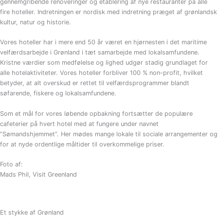
gennemgribende renoveringer og etablering af nye restauranter på alle
fire hoteller. Indretningen er nordisk med indretning præget af grønlandsk
kultur, natur og historie.
Vores hoteller har i mere end 50 år været en hjørnesten i det maritime
velfærdsarbejde i Grønland i tæt samarbejde med lokalsamfundene.
Kristne værdier som medfølelse og lighed udgør stadig grundlaget for
alle hotelaktiviteter. Vores hoteller forbliver 100 % non-profit, hvilket
betyder, at alt overskud er rettet til velfærdsprogrammer blandt
søfarende, fiskere og lokalsamfundene.
Som et mål for vores løbende opbakning fortsætter de populære
cafeterier på hvert hotel med at fungere under navnet
”Sømandshjemmet”. Her mødes mange lokale til sociale arrangementer og
for at nyde ordentlige måltider til overkommelige priser.
Foto af:
Mads Phil, Visit Greenland
Et stykke af Grønland